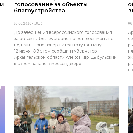
ам
голосование за объекты
о
благоустройства
в
10.06.2026
18:55
06
»
До завершения всероссийского голосования
Ар
за объекты благоустройства осталось меньше
со
недели — оно завершится в эту пятницу,
ры
12 июня. Об этом сообщил губернатор
пл
Архангельской области Александр Цыбульский
эк
в своём канале в мессенджере
ры
с