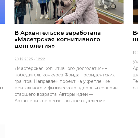
В Архангельске заработала
В
«Масетрская когнитивного
ш
долголетия»
19
20.12.2025
12:22
Уч
«Мастерская когнитивного долголетия» –
Ар
победитель конкурса Фонда президентских
шк
грантов. Направлен проект на укрепление
Те
из
ментального и физического здоровья северян
сл
старшего возраста. Авторы идеи —
Архангельское региональное отделение