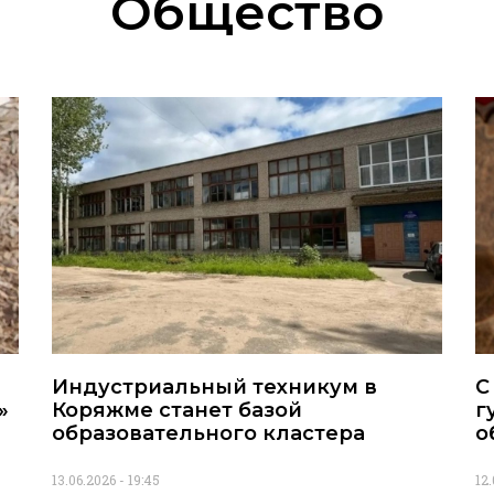
Общество
Индустриальный техникум в
С
»
Коряжме станет базой
г
образовательного кластера
о
13.06.2026
19:45
12