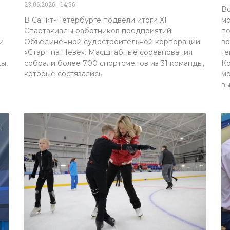
23.06.2026
14:56
Во
В Санкт-Петербурге подвели итоги XI
мо
Спартакиады работников предприятий
по
и
Объединенной судостроительной корпорации
во
«Старт на Неве». Масштабные соревнования
ге
ы,
собрали более 700 спортсменов из 31 команды,
Ко
которые состязались
мо
вы