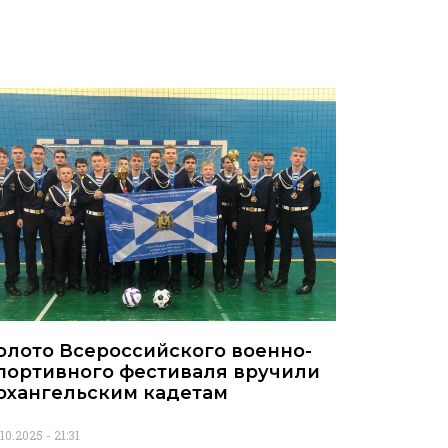
олото Всероссийского военно-
портивного фестиваля вручили
рхангельским кадетам
.10.2025
21:31