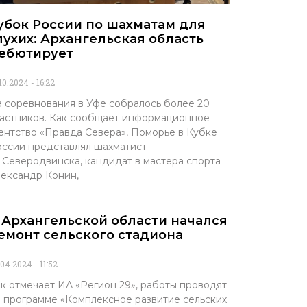
убок России по шахматам для
лухих: Архангельская область
ебютирует
.10.2024
16:22
 соревнования в Уфе собралось более 20
астников. Как сообщает информационное
ентство «Правда Севера», Поморье в Кубке
ссии представлял шахматист
 Северодвинска, кандидат в мастера спорта
ександр Конин,
 Архангельской области начался
емонт сельского стадиона
.04.2024
11:52
к отмечает ИА «Регион 29», работы проводят
 программе «Комплексное развитие сельских