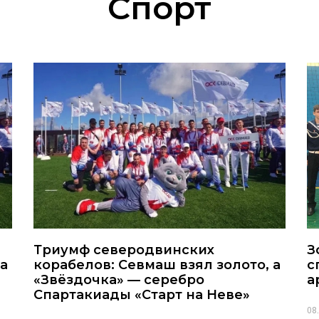
Спорт
Триумф северодвинских
З
 а
корабелов: Севмаш взял золото, а
с
«Звёздочка» — серебро
а
Спартакиады «Старт на Неве»
08