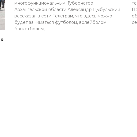
многофункциональным. Губернатор
те
Архангельской области Александр Цыбульский
По
рассказал в сети Телеграм, что здесь можно
об
будет заниматься футболом, волейболом,
се
баскетболом,
и»
 –