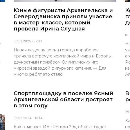
Юные фигуристы Архангельска и
К
Северодвинска приняли участие
г
в мастер-классе, который
д
провела Ирина Слуцкая
01
03.01.2025
12:41
е
На
Новая ледовая арена города корабелов
уч
приняла встречу с чемпионкой мира и Европы,
аг
—
двукратным призёром Олимпийских игр,
Ро
мировой звездой фигурного катания. — Для
из
многих ребят это стало
Ал
Спортплощадку в поселке Ясный
В
Архангельской области достроят
р
в этом году
29
06.05.2024
18:14
Ка
Как отмечает ИА «Регион 29», объект будет
по