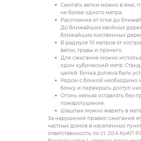
Сжигать ветки можно в яме, г
не более одного метра.
Расстояние от огня до ближа
До ближайших хвойных деревь
ближайших лиственных дерев
В радиусе 10 метров от костр
веток, травы и прочего.
Для сжигания можно использ
один кубический метр. Станд
целей. Бочка должна быть ус
Рядом с бочкой необходимо н
бочку и перекрыть доступ ки
Огонь нельзя оставлять без 
пожаротушения.
Шашлык можно жарить в мета
За нарушение правил сжигания му
частных домов в населенных пунк
ответственность по ст. 20.4 КоАП
безопасности»), которая предусма