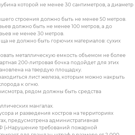
лубина которой не менее 30 сантиметров, а диаметр
йшего строения должно быть не менее 50 метров.
ев должно быть не менее 100 метров, а до
ьев не менее 30 метров.
ища не должно быть горючих материалов: сухих
овать металлическую емкость объемом не более
артная 200-литровая бочка подойдет для этих
тановлена на твердую площадку.
аходиться лист железа, которым можно накрыть
слорода к огню.
присмотра, рядом должны быть средства
ллических мангалах.
сора и разведения костров на территориях
тах, предусмотрена административная
 РФ («Нарушение требований пожарной
тривает для граждан штраф в размере от 2 000