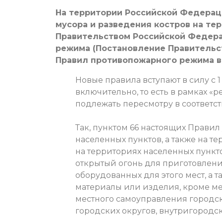
На территории Российской Федерации
мусора и разведения костров на те
Правительством Российской Федер
режима (Постановление Правительст
Правил противопожарного режима в
Новые правила вступают в силу с 1 
включительно, то есть в рамках «р
подлежать пересмотру в соответс
Так, пунктом 66 настоящих Правил
населенных пунктов, а также на 
на территориях населенных пункто
открытый огонь для приготовлен
оборудованных для этого мест, а т
материалы или изделия, кроме мес
местного самоуправления городс
городских округов, внутригородс