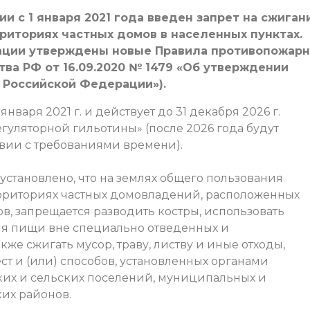
 с 1 января 2021 года введен запрет на сжиган
рриториях частных домов в населенных пунктах.
ации утверждены новые Правила противопожарн
ва РФ от 16.09.2020 № 1479 «Об утверждении
 Российской Федерации»).
января 2021 г. и действует до 31 декабря 2026 г.
егуляторной гильотины» (после 2026 года будут
твии с требованиями времени).
 установлено, что на землях общего пользования
территориях частных домовладений, расположенных
в, запрещается разводить костры, использовать
ия пищи вне специально отведенных и
акже сжигать мусор, траву, листву и иные отходы,
т и (или) способов, установленных органами
ких и сельских поселений, муниципальных и
ких районов.