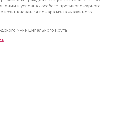
ершении в условиях особого противопожарного
чае возникновения пожара из-за указанного
одского муниципального круга
дь»