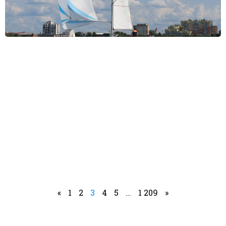
«
1
2
3
4
5
…
1 209
»