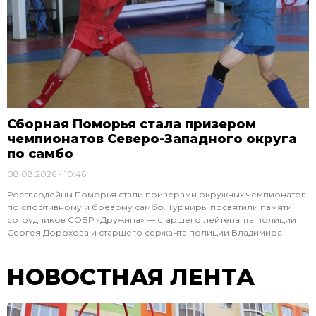
Сборная Поморья стала призером
чемпионатов Северо-Западного округа
по самбо
08.08.2026
10:46
Росгвардейцы Поморья стали призерами окружных чемпионатов
по спортивному и боевому самбо. Турниры посвятили памяти
сотрудников СОБР «Дружина» — старшего лейтенанта полиции
Сергея Дорохова и старшего сержанта полиции Владимира
НОВОСТНАЯ ЛЕНТА