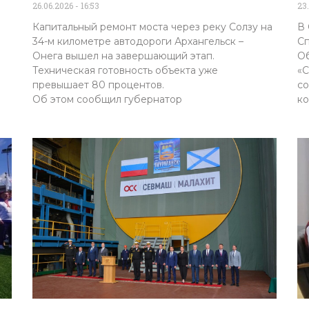
26.06.2026
16:53
23
Капитальный ремонт моста через реку Солзу на
В 
34-м километре автодороги Архангельск –
Сп
Онега вышел на завершающий этап.
Об
Техническая готовность объекта уже
«С
превышает 80 процентов.
со
Об этом сообщил губернатор
ко