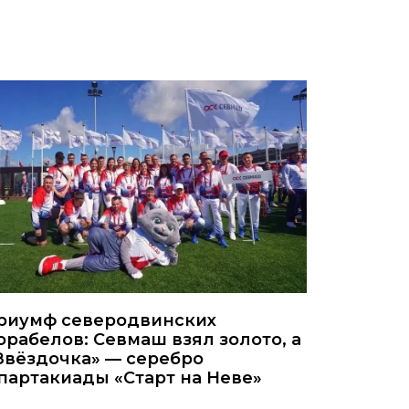
риумф северодвинских
орабелов: Севмаш взял золото, а
Звёздочка» — серебро
партакиады «Старт на Неве»