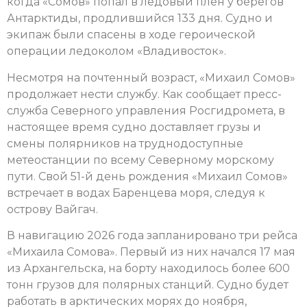
когда «Сомов» попал в ледовый плен у берегов
Антарктиды, продлившийся 133 дня. Судно и
экипаж были спасены в ходе героической
операции ледоколом «Владивосток».
Несмотря на почтенный возраст, «Михаил Сомов»
продолжает нести службу. Как сообщает пресс-
служба Северного управления Росгидромета, в
настоящее время судно доставляет грузы и
смены полярников на труднодоступные
метеостанции по всему Северному морскому
пути. Свой 51-й день рождения «Михаил Сомов»
встречает в водах Баренцева моря, следуя к
острову Вайгач.
В навигацию 2026 года запланировано три рейса
«Михаила Сомова». Первый из них начался 17 мая
из Архангельска, на борту находилось более 600
тонн грузов для полярных станций. Судно будет
работать в арктических морях до ноября,