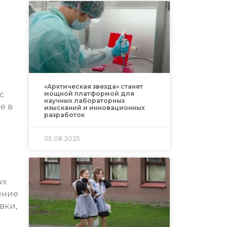
«Арктическая звезда» станет
с
мощной платформой для
научных лабораторных
е в
изысканий и инновационных
разработок
05.08.2025
ых
ение
вки,