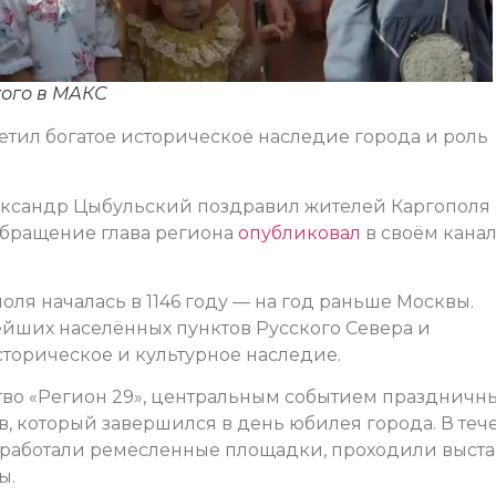
кого в МАКС
етил богатое историческое наследие города и роль
ександр Цыбульский поздравил жителей Каргополя 
обращение глава региона
опубликовал
в своём канал
оля началась в 1146 году — на год раньше Москвы.
ейших населённых пунктов Русского Севера и
торическое и культурное наследие.
во «Регион 29», центральным событием праздничн
, который завершился в день юбилея города. В теч
 работали ремесленные площадки, проходили выста
ы.