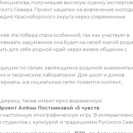
Инициатива, получившая высокую оценку экспертов
сского Севера. Проект нацелен на вовлечение моло
следия Красноборского округа через современные
неё эта победа стала особенной, так как участвует в
изовывать задуманное она будет на своей малой роди
ть для себя родной край через живое общение с
педиции по сёлам, являющимся родиной знамениты
ми и творческие лаборатории. Для школ и домов
ериалы, а в социальных сетях появится контент,
держку, также имеют ярко выраженную
Проект Алёны Постниковой «5 чувств
 настольную этнографическую игру. В интерактивн
студентов с культурой и традициями Русского Севе