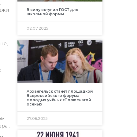
,
дёжи
В силу вступил ГОСТ для
школьной формы
02.07.2025
не,
х
Архангельск станет площадкой
Всероссийского форума
молодых учёных «Полюс» этой
осенью
ом
27.06.2025
ра .