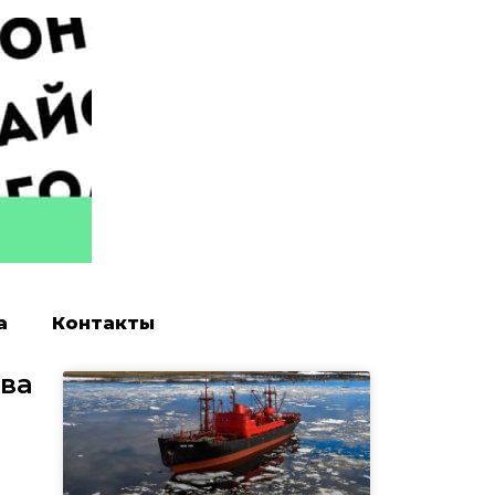
а
Контакты
рва