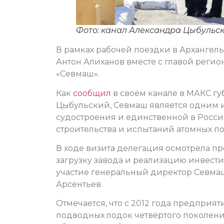
Фото: канал Александра Цыбульс
В рамках рабочей поездки в Архангел
Антон Алиханов вместе с главой рег
«Севмаш».
Как
сообщил
в своём канале в МАКС г
Цыбульский, Севмаш является одним 
судостроения и единственной в Росси
строительства и испытаний атомных п
В ходе визита делегация осмотрела п
загрузку завода и реализацию инвест
участие генеральный директор Севма
Арсентьев.
Отмечается, что с 2012 года предприя
подводных лодок четвёртого поколени