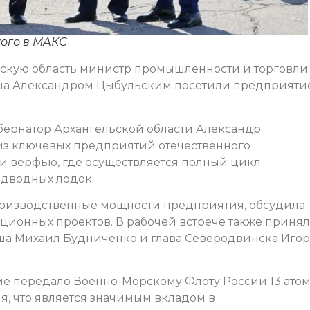
кого в МАКС
ьскую область министр промышленности и торговли
иона Александром Цыбульским посетили предприяти
убернатор Архангельской области Александр
из ключевых предприятий отечественного
и верфью, где осуществляется полный цикл
одводных лодок.
роизводственные мощности предприятия, обсудила
иционных проектов. В рабочей встрече также приня
ша Михаил Будниченко и глава Северодвинска Иго
тие передало Военно-Морскому Флоту России 13 ато
я, что является значимым вкладом в