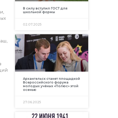
В силу вступил ГОСТ для
и,
школьной формы
ных
02.07.2025
аш,
в
нций
Архангельск станет площадкой
Всероссийского форума
молодых учёных «Полюс» этой
осенью
27.06.2025