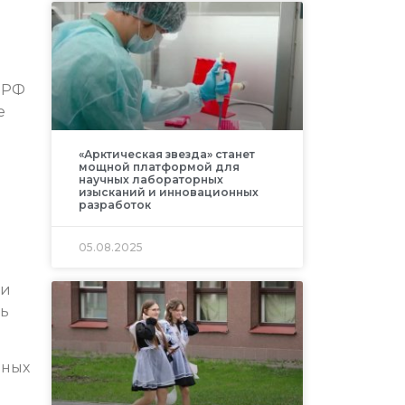
 РФ
е
«Арктическая звезда» станет
мощной платформой для
научных лабораторных
изысканий и инновационных
разработок
05.08.2025
ли
рь
мных