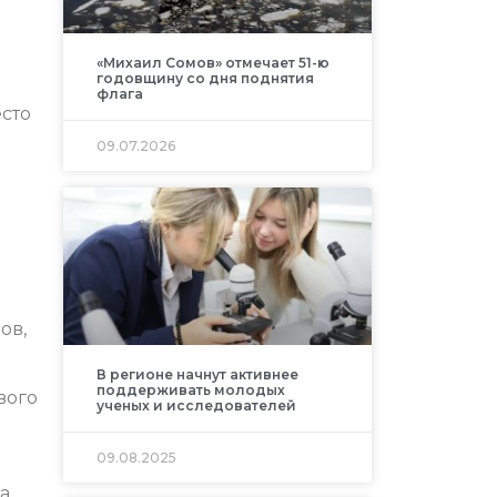
«Михаил Сомов» отмечает 51-ю
годовщину со дня поднятия
флага
сто
09.07.2026
ов,
В регионе начнут активнее
поддерживать молодых
вого
ученых и исследователей
09.08.2025
а