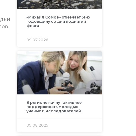
«Михаил Сомов» отмечает 51-ю
здки
годовщину со дня поднятия
флага
лов.
09.07.2026
В регионе начнут активнее
поддерживать молодых
ученых и исследователей
09.08.2025