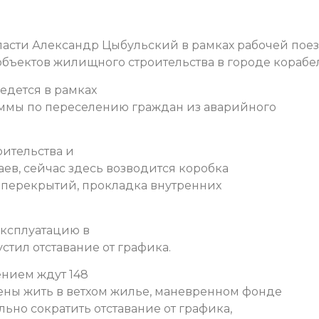
ласти Александр Цыбульский в рамках рабочей пое
объектов жилищного строительства в городе корабе
едется в рамках
аммы по переселению граждан из аварийного
оительства и
ев, сейчас здесь возводится коробка
ка перекрытий, прокладка внутренних
эксплуатацию в
стил отставание от графика.
ением ждут 148
ены жить в ветхом жилье, маневренном фонде
ьно сократить отставание от графика,