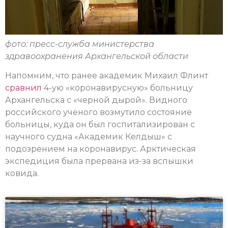
фото: пресс-служба министерства
здравоохранения Архангельской области
Напомним, что ранее академик Михаил Флинт
сравнил
4-ую «коронавирусную» больницу
Архангельска с «черной дырой». Видного
российского ученого возмутило состояние
больницы, куда он был госпитализирован с
научного судна «Академик Келдыш» с
подозрением на коронавирус. Арктическая
экспедиция была прервана из-за вспышки
ковида.