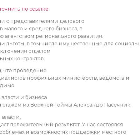
точнить по ссылке
.
ли с представителями делового
 малого и среднего бизнеса, в
ю агентством регионального развития.
и льготы, в том числе имущественные для социаль
аключения отделом
ных контрактов.
, что проведение
циалистов профильных министерств, ведомств и
одимо.
 власти и бизнеса
 стажем из Верхней Тоймы Александр Пасечник:
 власти,
аст положительный результат. У нас состоялся
проблемах и возможностях поддержки местного