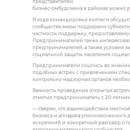
представителей
бизнес-омбудсмена в районах можно
у
В ходе командировки коллеги обсуди
сообщества меры поддержки субъектов
частности поддержку, предоставляему
Предпринимателей также интересовал
предпринимателей, а также условия з
социальной защиты населения социаль
Предприниматели сошлись во мнении
подобных встреч с привлечением спе
контрольно-надзорных органов необх
Важность проведения открытых встреч
отметил предприниматель с 20-летним
— Уверен, что взаимодействие местной
бизнеса и аппарата уполномоченного д
искренний и конкретный разговор о 
предпринимательского сообщества.