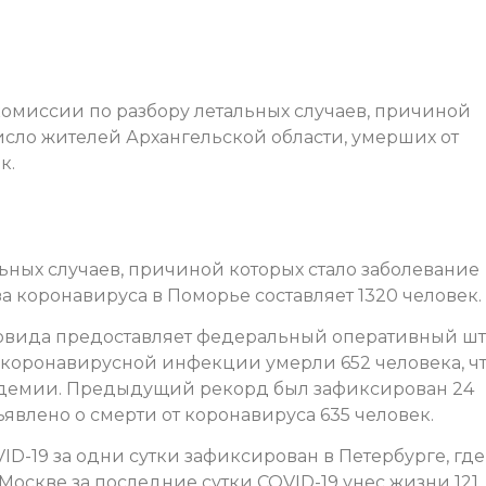
комиссии по разбору летальных случаев, причиной
Число жителей Архангельской области, умерших от
к.
ьных случаев, причиной которых стало заболевание
за коронавируса в Поморье составляет 1320 человек.
овида предоставляет федеральный оперативный шт
т коронавирусной инфекции умерли 652 человека, ч
ндемии. Предыдущий рекорд был зафиксирован 24
ъявлено о смерти от коронавируса 635 человек.
ID-19 за одни сутки зафиксирован в Петербурге, где
 Москве за последние сутки COVID-19 унес жизни 121