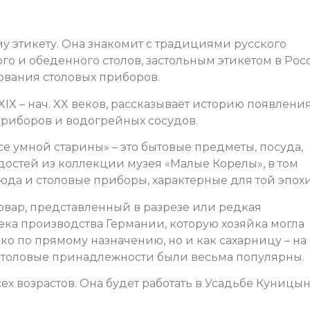
у этикету.
Она знакомит с традициями русского
го и обеденного столов, застольным этикетом в Рос
ования столовых приборов.
XIX – нач. XX веков
, рассказывает историю появлени
риборов и водогрейных сосудов.
е умной старины» – это бытовые предметы, посуда,
адостей из коллекции музея «Малые Корелы», в том
да и столовые приборы, характерные для той эпох
овар, представленный в разрезе или редкая
ека производства Германии, которую хозяйка могла
ко по прямому назначению, но и как сахарницу – на
столовые принадлежности были весьма популярны.
ех возрастов. Она будет работать в Усадьбе Куницы