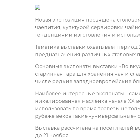
Новая экспозиция посвящена столовом
чаепития, культурой сервировки чайно
тенденциями изготовления и использ
Тематика выставки охватывает период
предназначения различных столовых п
Основные экспонаты выставки «Во вкус
старинная тара для хранения чая и сл
числе редкие западноевропейские блю
Наиболее интересные экспонаты – сам
никелированная маслёнка начала XX в
использовать во время трапезы не толь
рубеже веков такие «универсальные» 
Выставка рассчитана на посетителей вс
до 21 ноября.