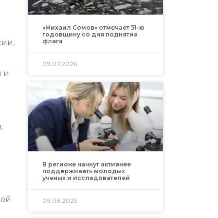
«Михаил Сомов» отмечает 51-ю
годовщину со дня поднятия
флага
сии,
09.07.2026
я и
и.
В регионе начнут активнее
поддерживать молодых
ученых и исследователей
ной
09.08.2025