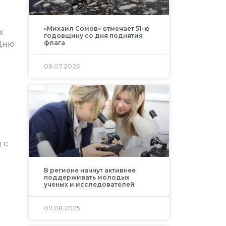
«Михаил Сомов» отмечает 51-ю
х
годовщину со дня поднятия
флага
 Дню
09.07.2026
 с
В регионе начнут активнее
поддерживать молодых
ученых и исследователей
09.08.2025