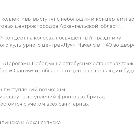
 коллективы выступят с небольшими концертами в
орговых центров городов Архангельской области.
й концерт на колесах, посвященный празднику
о культурного центра «Луч». Начало в 11:40 во двор
 «Дорогами Победы» на автобусных остановках такж
бль «Овация» из областного центра.
Старт акции буд
ии выступлений возможны
 маршрут выступлений фронтовых бригад
стоится с учетом всех санитарных
винска и Архангельска