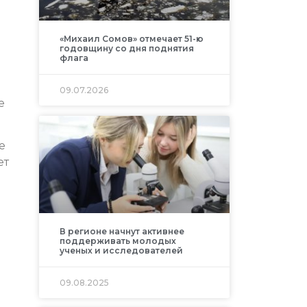
«Михаил Сомов» отмечает 51-ю
о
годовщину со дня поднятия
флага
09.07.2026
е
е
ет
В регионе начнут активнее
поддерживать молодых
ученых и исследователей
09.08.2025