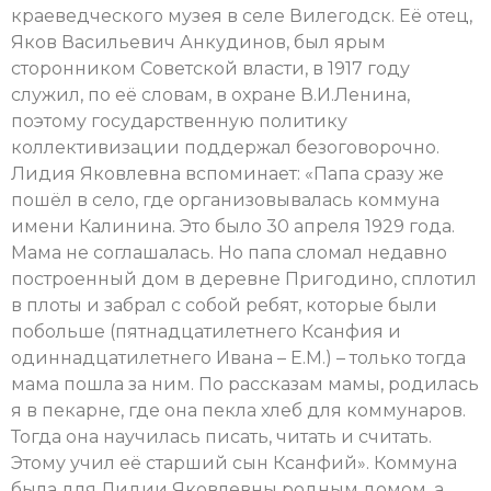
краеведческого музея в селе Вилегодск. Её отец,
Яков Васильевич Анкудинов, был ярым
сторонником Советской власти, в 1917 году
служил, по её словам, в охране В.И.Ленина,
поэтому государственную политику
коллективизации поддержал безоговорочно.
Лидия Яковлевна вспоминает: «Папа сразу же
пошёл в село, где организовывалась коммуна
имени Калинина. Это было 30 апреля 1929 года.
Мама не соглашалась. Но папа сломал недавно
построенный дом в деревне Пригодино, сплотил
в плоты и забрал с собой ребят, которые были
побольше (пятнадцатилетнего Ксанфия и
одиннадцатилетнего Ивана – Е.М.) – только тогда
мама пошла за ним. По рассказам мамы, родилась
я в пекарне, где она пекла хлеб для коммунаров.
Тогда она научилась писать, читать и считать.
Этому учил её старший сын Ксанфий». Коммуна
была для Лидии Яковлевны родным домом, а