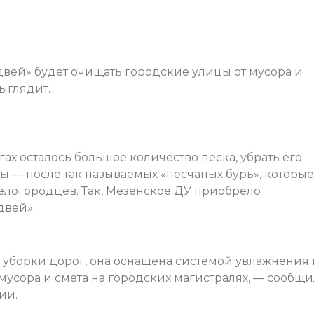
ей» будет очищать городские улицы от мусора и
выглядит.
ах осталось большое количество песка, убрать его
 — после так называемых «песчаных бурь», которые
елогородцев. Так, Мезенское ДУ приобрело
двей».
 уборки дорог, она оснащена системой увлажнения 
усора и смета на городских магистралях, — сообщи
ии.