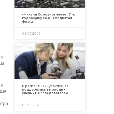
«Михаил Сомов» отмечает 51-ю
годовщину со дня поднятия
флага
09.07.2026
ло
цы
не
В регионе начнут активнее
поддерживать молодых
дач.
ученых и исследователей
етра
09.08.2025