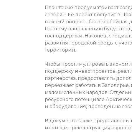
План также предусматривает созд
северян. Её проект поступит в Пр
важный вопрос – бесперебойная д
По этому направлению будут пр
господдержки. Наконец, специаль
развития городской среды с учет
территории.
Чтобы простимулировать экономиче
поддержку инвестпроектов, реали
партнерства, предоставлять допо
переезжает работать в Заполярь
малочисленных народов. Отдель
ресурсного потенциала Арктичес
и оборудования, проведению геол
В документе также представлены 
их числе – реконструкция аэропор