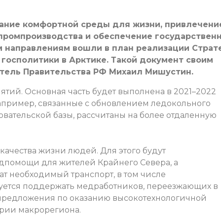
ание комфортной среды для жизни, привлечени
 промпроизводства и обеспечение государствен
м направлениям вошли в план реализации Страт
 госполитики в Арктике. Такой документ своим
тель Правительства РФ Михаил Мишустин.
ятий. Основная часть будет выполнена в 2021–2022
апример, связанные с обновлением ледокольного
овательской базы, рассчитаны на более отдаленную
качества жизни людей. Для этого будут
дпомощи для жителей Крайнего Севера, а
т необходимый транспорт, в том числе
руется поддержать медработников, переезжающих в
 предложения по оказанию высокотехнологичной
рии макрорегиона.