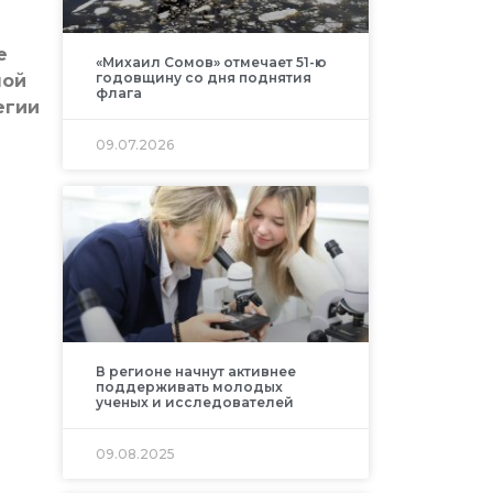
е
«Михаил Сомов» отмечает 51-ю
годовщину со дня поднятия
ной
флага
егии
09.07.2026
В регионе начнут активнее
поддерживать молодых
ученых и исследователей
09.08.2025