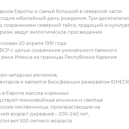
рков Европы и самый большой в северной части
сегодня юбилейный день рождения. Три десятилети
д сохранением северной тайги, традиций и культур
уризм, ведут экологическое просвещение.
нован 20 апреля 1991 года
ФСР с целью сохранения уникального таежного
и реки Илекса на границах Республики Карелия
еро-западных регионов,
гектаров и является биосферным резерватом ЮНЕСК
 в Европе массив коренных
одствуют темнохвойные ельники и светлые
ирские лиственницы, произрастающие на
ий возраст деревьев – 200–240 лет,
тигают 500-летнего возраста.