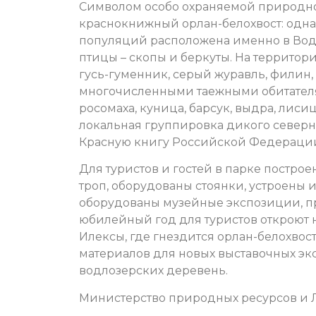
Символом особо охраняемой природно
краснокнижный орлан-белохвост: одна
популяций расположена именно в Вод
птицы – скопы и беркуты. На территор
гусь-гуменник, серый журавль, филин,
многочисленными таежными обитателям
росомаха, куница, барсук, выдра, лиси
локальная группировка дикого северн
Красную книгу Российской Федераци
Для туристов и гостей в парке постро
троп, оборудованы стоянки, устроены
оборудованы музейные экспозиции, пр
юбилейный год для туристов откроют 
Илексы, где гнездится орлан-белохвос
материалов для новых выставочных эк
водлозерских деревень.
Министерство природных ресурсов и 