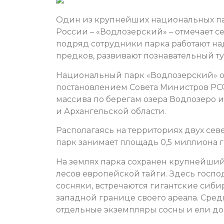
Один из крупнейших национальных па
России – «Водлозерский» – отмечает 
подряд сотрудники парка работают на
предков, развивают познавательный т
Национальный парк «Водлозерский» ос
постановлением Совета Министров РС
массива по берегам озера Водлозеро 
и Архангельской области.
Располагаясь на территориях двух сев
парк занимает площадь 0,5 миллиона 
На землях парка сохранен крупнейший
лесов европейской тайги. Здесь госп
сосняки, встречаются гигантские сиб
западной границе своего ареала. Средн
отдельные экземпляры сосны и ели дос