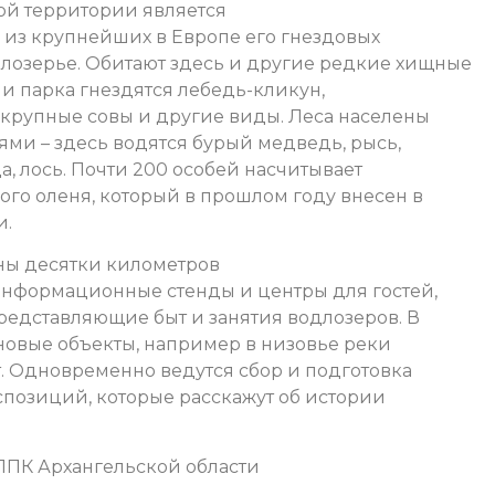
й территории является
 из крупнейших в Европе его гнездовых
лозерье. Обитают здесь и другие редкие хищные
ии парка гнездятся лебедь-кликун,
 крупные совы и другие виды. Леса населены
и – здесь водятся бурый медведь, рысь,
ца, лось. Почти 200 особей насчитывает
ого оленя, который в прошлом году внесен в
и.
ены десятки километров
 информационные стенды и центры для гостей,
едставляющие быт и занятия водлозеров. В
новые объекты, например в низовье реки
т. Одновременно ведутся сбор и подготовка
спозиций, которые расскажут об истории
ЛПК Архангельской области