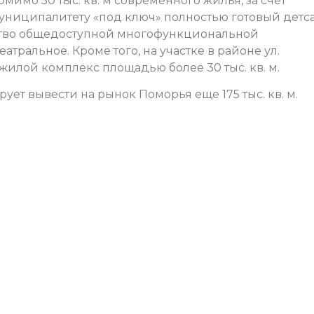
имо 50 тыс. кв. м современного жилья, за счет
униципалитету «под ключ» полностью готовый детс
ство общедоступной многофункциональной
атральное. Кроме того, на участке в районе ул.
илой комплекс площадью более 30 тыс. кв. м.
ует вывести на рынок Поморья еще 175 тыс. кв. м.