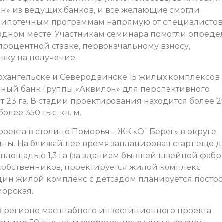
» из ведущих банков, и все желающие смогли
о ипотечным программам напрямую от специалисто
одном месте. Участникам семинара помогли опреде
роцентной ставке, первоначальному взносу,
вку на получение.
Архангельске и Северодвинске 15 жилых комплексов
льный банк Группы «Аквилон» для перспективного
ет 23 га. В стадии проектирования находится более 
более 350 тыс. кв. м.
роекта в столице Поморья – ЖК «О`Берег» в округе
ины. На ближайшее время запланирован старт еще д
й площадью 1,3 га (за зданием бывшей швейной фаб
 собственников, проектируется жилой комплекс
один жилой комплекс с детсадом планируется постр
морская.
 в регионе масштабного инвестиционного проекта