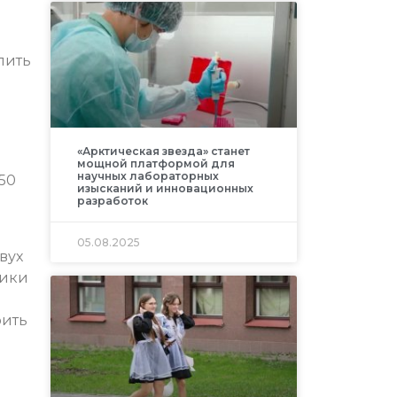
в
лить
«Арктическая звезда» станет
мощной платформой для
научных лабораторных
250
изысканий и инновационных
разработок
05.08.2025
вух
рики
оить