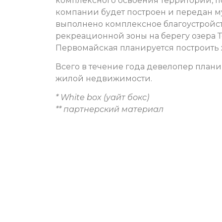
комплексного освоения территории, пом
компании будет построен и передан м
выполнено комплексное благоустрой
рекреационной зоны на берегу озера Те
Первомайская планируется построить ж
Всего в течение года девелопер планир
жилой недвижимости.
* White box (уайт бокс)
** партнерский материал