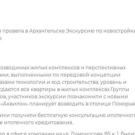
провела в Архангельске Экскурсию по новостройка
.
возводимых жилых комплексов и перспективных
ками, выполненными по передовой концепции
зами технологии и ход строительства, уровень и
й сдаются все квартиры в жилых комплексах Группы
ов, участников экскурсии познакомили с новыми
«Аквилон» планирует возводить в столице Поморья
ники получили бесплатную консультацию ипотечног
е ипотечного кредитования.
 в офисе компании на ул. Ломоносова, 85 к. 1, были