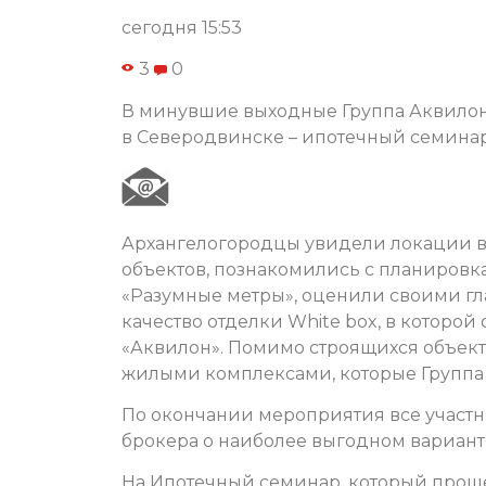
сегодня 15:53
3
0
В минувшие выходные Группа Аквилон 
в Северодвинске – ипотечный семинар
Архангелогородцы увидели локации 
объектов, познакомились с планиров
«Разумные метры», оценили своими гла
качество отделки White box, в которо
«Аквилон». Помимо строящихся объект
жилыми комплексами, которые Группа 
По окончании мероприятия все участ
брокера о наиболее выгодном вариант
На Ипотечный семинар, который прошел