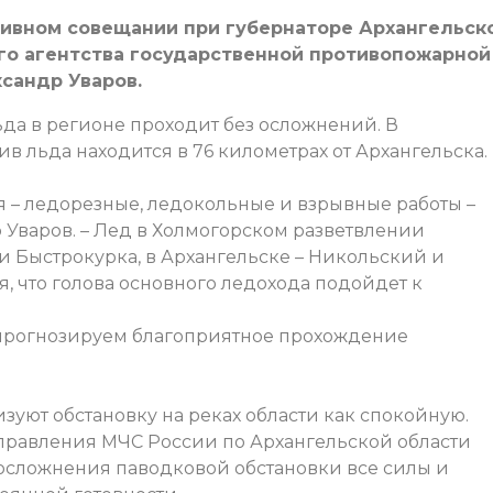
тивном совещании при губернаторе Архангельск
го агентства государственной противопожарной
сандр Уваров.
льда в регионе проходит без осложнений. В
 льда находится в 76 километрах от Архангельска.
 – ледорезные, ледокольные и взрывные работы –
 Уваров. – Лед в Холмогорском разветвлении
и Быстрокурка, в Архангельске – Никольский и
, что голова основного ледохода подойдет к
 прогнозируем благоприятное прохождение
зуют обстановку на реках области как спокойную.
управления МЧС России по Архангельской области
осложнения паводковой обстановки все силы и