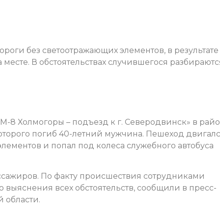
роги без светоотражающих элементов, в результате
а месте. В обстоятельствах случившегося разбираютс
е «М-8 Холмогоры – подъезд к г. Северодвинск» в рай
оторого погиб 40-летний мужчина. Пешеход двигалс
лементов и попал под колеса служебного автобуса
ссажиров. По факту происшествия сотрудниками
 выяснения всех обстоятельств, сообщили в пресс-
 области.