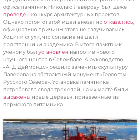
офиса памятник Николаю Лаверову, был даже
проведен
конкурс архитектурных проектов.
Однако потом от этой идеи внезапно
отказались
,
официально причины этого не озвучивались.
Ходили слухи, что согласие не дали
родственники академика. В итоге памятник
ученому был
установлен
напротив нового
научного центра в Соломбале. А руководство
«АГД Даймондс» решило заменить скульптуру
Лаверова на абстрактный монумент «Геологам
Русского Севера». Установка памятника
потребовала свода трех елей, на их месте были
высажены
новые деревья, привезенные из
пермского питомника.