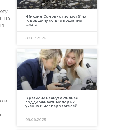
ету
«Михаил Сомов» отмечает 51-ю
н на
годовщину со дня поднятия
флага
ыв
09.07.2026
В регионе начнут активнее
о в
поддерживать молодых
ученых и исследователей
й
09.08.2025