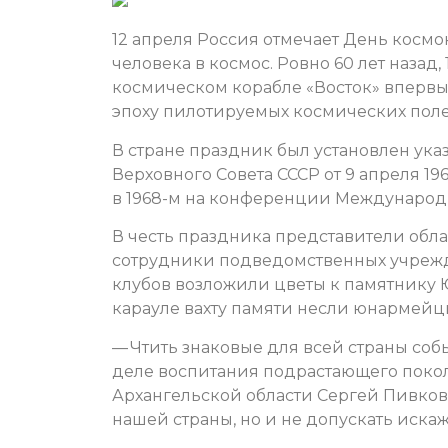
12 апреля Россия отмечает День космо
человека в космос. Ровно 60 лет назад,
космическом корабле «Восток» впервы
эпоху пилотируемых космических поле
В стране праздник был установлен ук
Верховного Совета СССР от 9 апреля 19
в 1968-м на конференции Междунаро
В честь праздника представители обла
сотрудники подведомственных учрежд
клубов возложили цветы к памятнику 
карауле вахту памяти несли юнармейц
— Чтить знаковые для всей страны собы
деле воспитания подрастающего поколе
Архангельской области Сергей Пивков.
нашей страны, но и не допускать иск