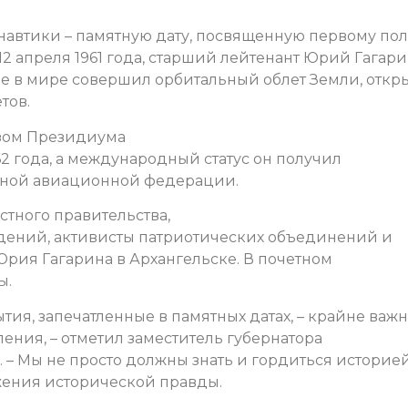
навтики – памятную дату, посвященную первому пол
 12 апреля 1961 года, старший лейтенант Юрий Гагари
е в мире совершил орбитальный облет Земли, откр
тов.
азом Президиума
62 года, а международный статус он получил
дной авиационной федерации.
стного правительства,
ений, активисты патриотических объединений и
Юрия Гагарина в Архангельске. В почетном
ы.
тия, запечатленные в памятных датах, – крайне важн
ния, – отметил заместитель губернатора
 – Мы не просто должны знать и гордиться историе
ажения исторической правды.