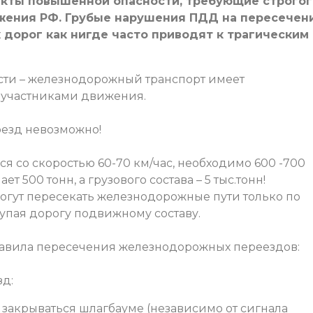
кты повышенной опасности, требующие строгог
жения РФ.
Грубые нарушения ПДД на пересечен
дорог как нигде часто приводят к трагическим
сти – железнодорожный транспорт имеет
 участниками движения.
оезд невозможно!
я со скоростью 60-70 км/час, необходимо 600 -700
 500 тонн, а грузового состава – 5 тыс.тонн!
огут пересекать железнодорожные пути только по
упая дорогу подвижному составу.
авила пересечения железнодорожных переездов:
зд:
закрываться шлагбауме (независимо от сигнала