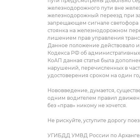
пути предусмотрены довольно сер
железнодорожного пути вне желе
железнодорожный переезд при з
запрещающем сигнале светофора и
стоянка на железнодорожном пер
лишением прав управления трансп
Данное положение действовало и р
Кодекса РФ об административных
КоАП данная статья была дополнен
нарушений, перечисленных в част
удостоверения сроком на один го
Нововведение, думается, сущест
одним водителем правил движения
без «прав» никому не хочется.
Не рискуйте, уступите дорогу поез
УГИБДД УМВД России по Арханге