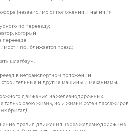
офора (независимо от положения и наличия
рного по переезду;
затор, который
а переезде;
димости приближается поезд;
ать шлагбаум.
ереезд в нетранспортном положении
, строительные и другие машины и механизмы.
дорожного движения на железнодорожных
 не только свою жизнь, но и жизни сотен пассажиров
ых бригад!
ушение правил движения через железнодорожные