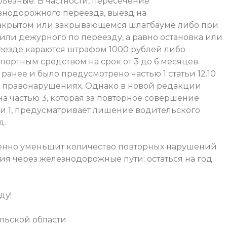
ьезные. В частности, пересечение
знодорожного переезда, выезд на
акрытом или закрывающемся шлагбауме либо при
ли дежурного по переезду, а равно остановка или
еезде караются штрафом 1000 рублей либо
ортным средством на срок от 3 до 6 месяцев.
анее и было предусмотрено частью 1 статьи 12.10
 правонарушениях. Однако в новой редакции
а частью 3, которая за повторное совершение
и 1, предусматривает лишение водительского
д.
венно уменьшит количество повторных нарушений
 через железнодорожные пути: остаться на год
ду!
льской области