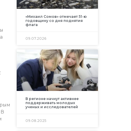
«Михаил Сомов» отмечает 51-ю
годовщину со дня поднятия
флага
ры
а
09.07.2026
2
В регионе начнут активнее
поддерживать молодых
орым
ученых и исследователей
 В
м
09.08.2025