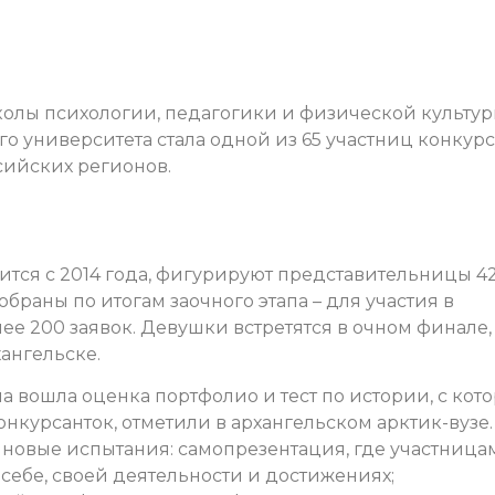
колы психологии, педагогики и физической культу
о университета стала одной из 65 участниц конкурс
сийских регионов.
ится с 2014 года, фигурируют представительницы 4
браны по итогам заочного этапа – для участия в
е 200 заявок. Девушки встретятся в очном финале,
хангельске.
а вошла оценка портфолио и тест по истории, с кот
нкурсанток, отметили в архангельском арктик-вузе.
 новые испытания: самопрезентация, где участница
себе, своей деятельности и достижениях;