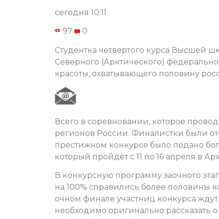
сегодня 10:11
97
0
Студентка четвертого курса Высшей ш
Северного (Арктического) федеральног
красоты, охватывающего половину рос
Всего в соревновании, которое провод
регионов России. Финалистки были ото
престижном конкурсе было подано боле
который пройдет с 11 по 16 апреля в Ар
В конкурсную программу заочного этап
на 100% справились более половины ко
очном финале участниц конкурса ждут
необходимо оригинально рассказать о 