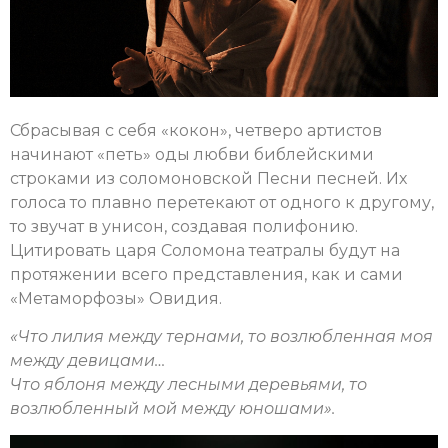
Сбрасывая с себя «кокон», четверо артистов
начинают «петь» оды любви библейскими
строками из соломоновской Песни песней. Их
голоса то плавно перетекают от одного к другому,
то звучат в унисон, создавая полифонию.
Цитировать царя Соломона театралы будут на
протяжении всего представления, как и сами
«Метаморфозы» Овидия.
«
Что лилия между тернами, то возлюбленная моя
между девицами…
Что яблоня между лесными деревьями, то
возлюбленный мой между юношами
»
.