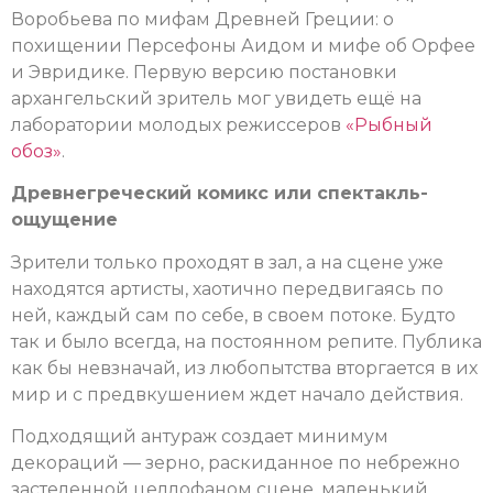
Воробьева по мифам Древней Греции: о
похищении Персефоны Аидом и мифе об Орфее
и Эвридике. Первую версию постановки
архангельский зритель мог увидеть ещё на
лаборатории молодых режиссеров
«Рыбный
обоз»
.
Древнегреческий комикс или спектакль-
ощущение
Зрители только проходят в зал, а на сцене уже
находятся артисты, хаотично передвигаясь по
ней, каждый сам по себе, в своем потоке. Будто
так и было всегда, на постоянном репите. Публика
как бы невзначай, из любопытства вторгается в их
мир и с предвкушением ждет начало действия.
Подходящий антураж создает минимум
декораций — зерно, раскиданное по небрежно
застеленной целлофаном сцене, маленький