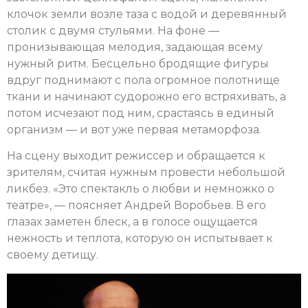
клочок земли возле таза с водой и деревянный
столик с двумя стульями. На фоне —
пронизывающая мелодия, задающая всему
нужный ритм. Бесцельно бродящие фигуры
вдруг поднимают с пола огромное полотнище
ткани и начинают судорожно его встряхивать, а
потом исчезают под ним, срастаясь в единый
организм — и вот уже первая метаморфоза.
На сцену выходит режиссер и обращается к
зрителям, считая нужным провести небольшой
ликбез. «Это спектакль о любви и немножко о
театре», — поясняет Андрей Воробьев. В его
глазах заметен блеск, а в голосе ощущается
нежность и теплота, которую он испытывает к
своему детищу.