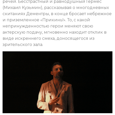
речей. Бесстрастный и равнодушный Гермес
(Михаил Кузьмин), рассказывая о многодневных
скитаниях Дементры, в конце бросает небрежное
и приземленное «Прикинь!». То, с какой
непринужденностью герои меняют свою
актерскую подачу, мгновенно находит отклик в
виде искреннего смеха, доносящегося из
зрительского зала.