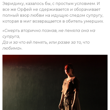
Эвридику, казалось бы, с простым условием. И
все же Орфей не сдерживается и оборачивает
полный взор любви на идущую следом супругу,
которая в миг возвращается в обитель умерших.
«
Смерть вторично познав, не пеняла она на
супруга,
Да и за что ей пенять, или разве за то, что
любима
»
.