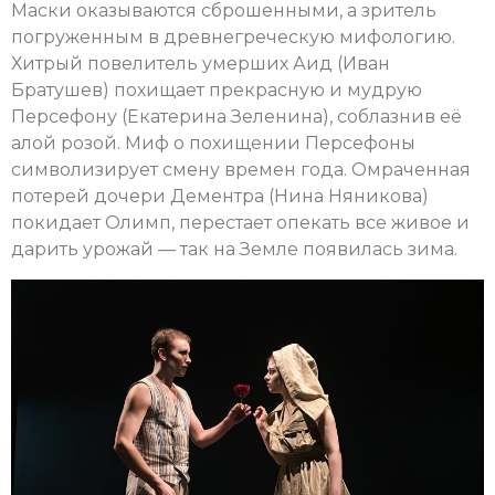
Маски оказываются сброшенными, а зритель
погруженным в древнегреческую мифологию.
Хитрый повелитель умерших Аид (Иван
Братушев) похищает прекрасную и мудрую
Персефону (Екатерина Зеленина), соблазнив её
алой розой. Миф о похищении Персефоны
символизирует смену времен года. Омраченная
потерей дочери Дементра (Нина Няникова)
покидает Олимп, перестает опекать все живое и
дарить урожай — так на Земле появилась зима.