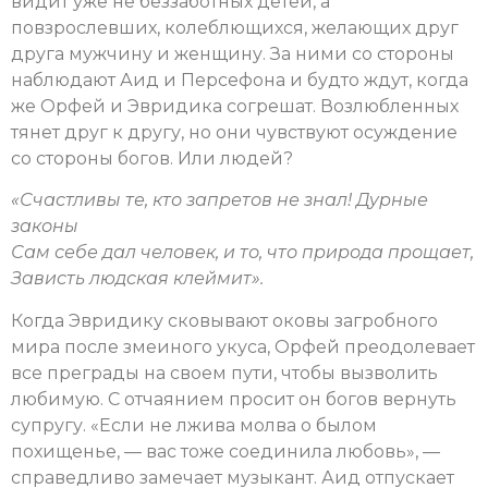
видит уже не беззаботных детей, а
повзрослевших, колеблющихся, желающих друг
друга мужчину и женщину. За ними со стороны
наблюдают Аид и Персефона и будто ждут, когда
же Орфей и Эвридика согрешат. Возлюбленных
тянет друг к другу, но они чувствуют осуждение
со стороны богов. Или людей?
«
Счастливы те, кто запретов не знал! Дурные
законы
Сам себе дал человек, и то, что природа прощает,
Зависть людская клеймит
»
.
Когда Эвридику сковывают оковы загробного
мира после змеиного укуса, Орфей преодолевает
все преграды на своем пути, чтобы вызволить
любимую. С отчаянием просит он богов вернуть
супругу. «Если не лжива молва о былом
похищенье, — вас тоже соединила любовь», —
справедливо замечает музыкант. Аид отпускает