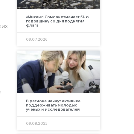
«Михаил Сомов» отмечает 51-ю
ь
годовщину со дня поднятия
флага
ких
09.07.2026
и
В регионе начнут активнее
поддерживать молодых
ученых и исследователей
09.08.2025