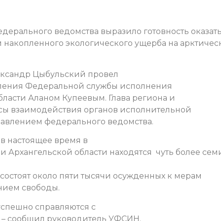
едерального ведомства выразило готовность оказат
накопленного экологического ущерба на арктичес
ександр Цыбульский провел
вления Федеральной службы исполнения
бласти Аланом Купеевым. Глава региона и
сы взаимодействия органов исполнительной
равлением федерального ведомства.
 в настоящее время в
и Архангельской области находятся чуть более сем
остоят около пяти тысячи осужденных к мерам
нием свободы.
спешно справляются с
 – сообщил руководитель УФСИН.