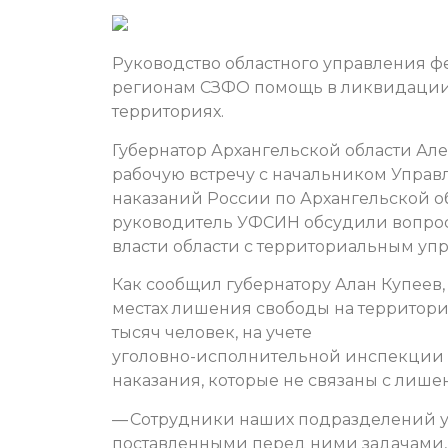
Руководство областного управления ф
регионам СЗФО помощь в ликвидации 
территориях.
Губернатор Архангельской области Ал
рабочую встречу с начальником Упра
наказаний России по Архангельской о
руководитель УФСИН обсудили вопро
власти области с территориальным уп
Как сообщил губернатору Алан Купеев,
местах лишения свободы на территори
тысяч человек, на учете
уголовно-исполнительной инспекции с
наказания, которые не связаны с лише
— Сотрудники наших подразделений у
поставленными перед ними задачами,