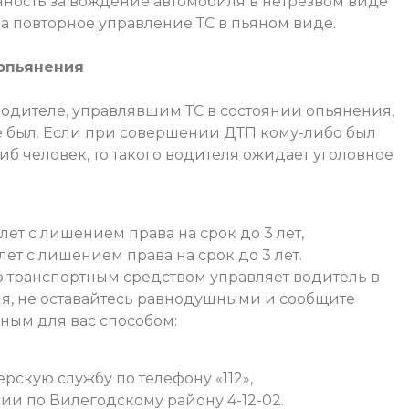
нность за вождение автомобиля в нетрезвом виде
 за повторное управление ТС в пьяном виде.
 опьянения
водителе, управлявшим ТС в состоянии опьянения,
е был. Если при совершении ДТП кому-либо был
б человек, то такого водителя ожидает уголовное
ет с лишением права на срок до 3 лет,
ет с лишением права на срок до 3 лет.
то транспортным средством управляет водитель в
я, не оставайтесь равнодушными и сообщите
ым для вас способом:
скую службу по телефону «112»,
и по Вилегодскому району 4-12-02.