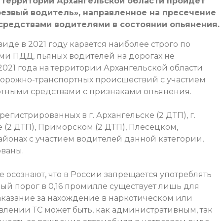
на территории Архангельской области пройдет
езвый водитель», направленное на пресечение
средствами водителями в состоянии опьянения.
 виде в 2021 году карается наиболее строго по
и ПДД, пьяных водителей на дорогах не
 2021 года на территории Архангельской области
 дорожно-транспортных происшествий с участием
ртными средствами с признаками опьянения.
егистрированных в г. Архангельске (2 ДТП), г.
е (2 ДТП), Приморском (2 ДТП), Плесецком,
йонах с участием водителей данной категории,
ованы.
е осознают, что в России запрещается употреблять
ый порог в 0,16 промилле существует лишь для
Наказание за нахождение в наркотическом или
лении ТС может быть, как административным, так