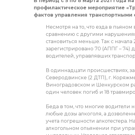
В период с 5 по 8 марта 2021 года 
профилактическое мероприятие «Тр
фактов управления транспортными 
Несмотря на то, что езда в пьяном
сравнению с другими нарушениям
становиться меньше. Так с начала
зарегистрировано 70 (АППГ – 74)
водителей, управлявших транспо
В одиннадцати происшествиях, зар
Северодвинске (2 ДТП), г. Коряжм
Виноградовском и Шенкурском ра
один человек погиб и 18 травмир
Беда в том, что многие водители н
любые дозы алкоголя, а дозволенн
учета погрешности алкотестера. 
алкогольном опьянении при управ