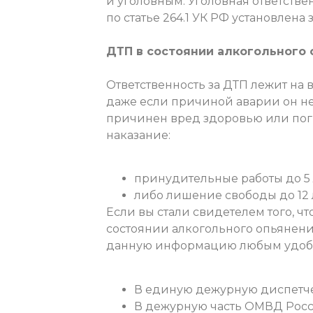
и уголовным. Уголовная ответстве
по статье 264.1 УК РФ установлена
ДТП в состоянии алкогольного
Ответственность за ДТП лежит на 
даже если причиной аварии он н
причинен вред здоровью или поги
наказание:
принудительные работы до 5 л
либо лишение свободы до 12 л
Если вы стали свидетелем того, ч
состоянии алкогольного опьянени
данную информацию любым удобн
В единую дежурную диспетчер
В дежурную часть ОМВД Росси