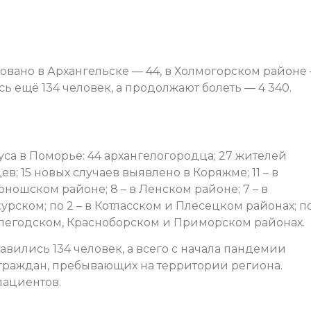
овано в Архангельске — 44, в Холмогорском районе
ь ещё 134 человек, а продолжают болеть — 4 340.
са в Поморье: 44 архангелогородца; 27 жителей
в; 15 новых случаев выявлено в Коряжме; 11 – в
Коношском районе; 8 – в Ленском районе; 7 – в
урском; по 2 – в Котласском и Плесецком районах; по 
Вилегодском, Красноборском и Приморском районах.
авились 134 человек, а всего с начала пандемии
 граждан, пребывающих на территории региона.
пациентов.