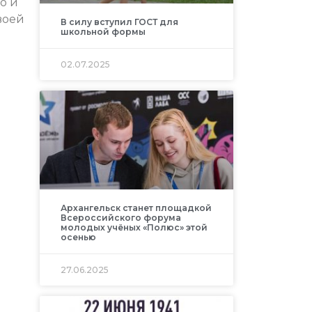
о и
воей
В силу вступил ГОСТ для
школьной формы
02.07.2025
Архангельск станет площадкой
Всероссийского форума
молодых учёных «Полюс» этой
осенью
27.06.2025