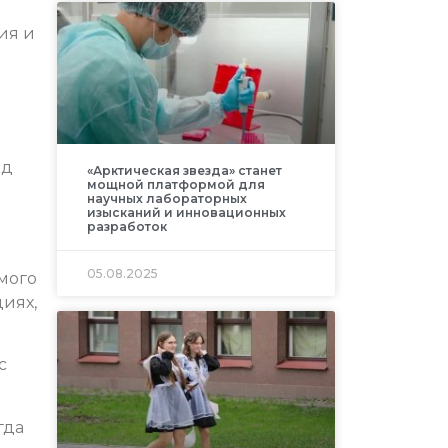
ия и
ед
«Арктическая звезда» станет
мощной платформой для
научных лабораторных
изысканий и инновационных
разработок
05.08.2025
мого
иях,
с
гда