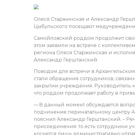
Олеся Старжинская и Александр Герш
Цыбульского посещают медучреждени
Самойловский роддом продолжит свою 
этом заявили на встрече с коллектив
региона Олеся Старжинская и исполн
Александр Герштанский.
Поводом для встречи в Архангельско
стали обращения сотрудников, связа
закрытии учреждения. Руководитель ми
что роддом продолжает работу в при
— В данный момент обсуждается вопр
подчинение перинатальному центру А
пояснил Александр Герштанский. – Р
присоединения: то есть сотрудники у
коснется лишь административно-управ