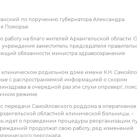
танский по поручению губернатора Александра
я Поморья.
работу на благо жителей Архангельской области. 
ом учреждения заместитель председателя правитель
яющий обязанности министра здравоохранения
м клиническом родильном доме имени К.Н. Самойл
нные с распространяемой информацией о скором
нздрава в очередной раз эти слухи опроверг, пояс
вычном режиме.
ос передачи Самойловского роддома в оперативное
рхангельской областной клинической больницы, –
ечь идет о проведении процедуры реорганизации п
чреждений продолжат свою работу, ряд изменений
ленческого персонала.