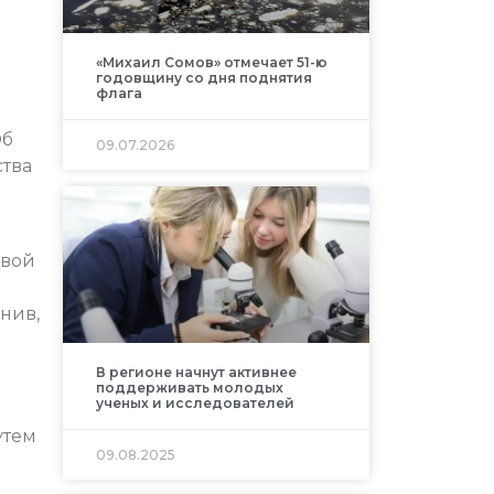
«Михаил Сомов» отмечает 51-ю
годовщину со дня поднятия
флага
Об
09.07.2026
ства
овой
нив,
В регионе начнут активнее
поддерживать молодых
ученых и исследователей
утем
09.08.2025