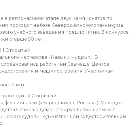
 в региональном этапе двух чемпионатов по
ния проходят на базе Северодвинского техникума
ового учебного заведения предприятия. В конкурсе
ки старше 50 лет.
III Открытый
льного мастерства «Навыки мудрых». В
 соревновались работники Севмаша, Центра
 судостроения и машиностроения. Участникам
способами.
ке проходит V Открытый
офессионалы» («Ворлдскиллс Россия»). Молодые
одства Севмаша демонстрируют свои навыки в
ических судов» – единственной судостроительной
о.