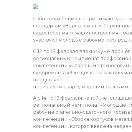
Работники Севмаша принимают участие
стандартам «Ворлдскиллс». Соревнова
судостроения и машиностроения – баз
участвуют молодые рабочие и сотрудни
C 12 по 13 февраля в техникуме прошел 
региональный чемпионат профессиона
компетенции «Сварочные технологии»
судоремонта «Звездочка» и техникума
предстояло
произвести сварку изделий разными 
А с 14 по 19 февраля на той же площад
региональный чемпионат «Молодые пр
рабочие стапельно-сдаточного произв
компетенции «Сборка корпусов металл
компетенции, которая введена недавн