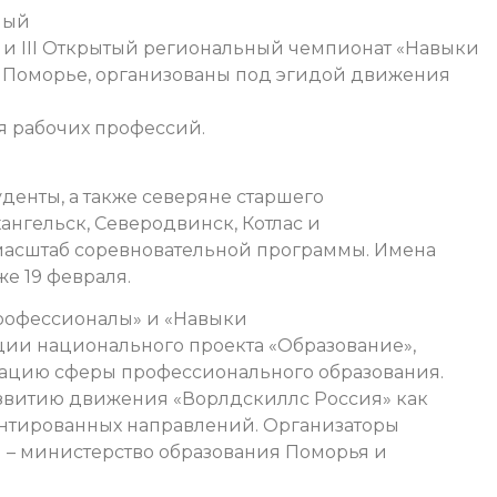
ный
и III Открытый региональный чемпионат «Навыки
 в Поморье, организованы под эгидой движения
ия рабочих профессий.
денты, а также северяне старшего
нгельск, Северодвинск, Котлас и
 масштаб соревновательной программы. Имена
е 19 февраля.
рофессионалы» и «Навыки
ции национального проекта «Образование»,
ацию сферы профессионального образования.
развитию движения «Ворлдскиллс Россия» как
ентированных направлений. Организаторы
 – министерство образования Поморья и