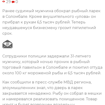
29
0
Ранее судимый мужчина обокрал рыбный ларек
в Соломбале. Кроме внушительного «улова» он
прибрал к рукам 6,5 тысяч рублей. Теперь
неудавшемуся бизнесмену грозит пятилетний
срок.
Сотрудники полиции задержали 31-летнего
мужчину, который ночью проник в рыбный
торговый павильон в Соломбале и похитил оттуда
около 100 кг мороженой рыбы и 6,5 тысяч рублей.
Как сообщили в пресс-службе МВД региона,
злоумышленник знал, что дверь в ларек
закрывается ненадежно. Рыбу он собрал в мешки
и намеревался реализовать похищенное. Товар
изъят и будет возвращен владельцу.