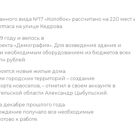
ного вида №17 «Колобок» рассчитано на 220 мест 
ласа на улице Кедрова.
9 году и велось в
екта «Демография». Для возведения здания и
и необходимым оборудованием из бюджетов всех
лн рублей.
роятся новые жилые дома.
ия городских территорий – создание
та новоселов, – отметил в своем аккаунте в
нгельской области Александр Цыбульский.
в декабре прошлого года.
реждение получало все необходимые
тово к работе.