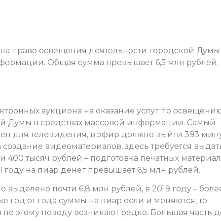
 на право освещения деятельности городской Думы
нформации. Общая сумма превышает 6,5 млн рублей.
ектронных аукциона на оказание услуг по освещени
ой Думы в средствах массовой информации. Самый
чен для телевидения, в эфир должно выйти 393 мин
а создание видеоматериалов, здесь требуется выдат
ти 400 тысяч рублей – подготовка печатных материал
 году на пиар денег превышает 6,5 млн рублей.
 выделено почти 6,8 млн рублей, в 2019 году – более
е год от года суммы на пиар если и меняются, то
 по этому поводу возникают редко. Большая часть 