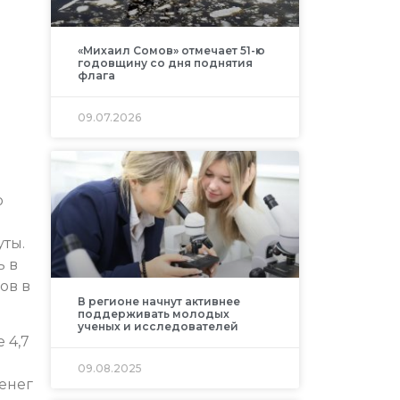
«Михаил Сомов» отмечает 51-ю
годовщину со дня поднятия
флага
09.07.2026
ю
уты.
ь в
ов в
В регионе начнут активнее
поддерживать молодых
ученых и исследователей
 4,7
09.08.2025
денег