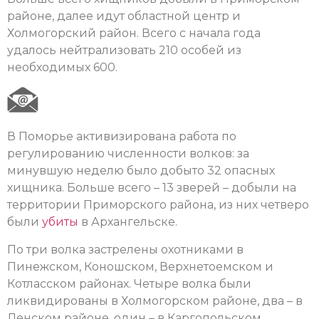
районе, далее идут областной центр и
Холмогорский район. Всего с начала года
удалось нейтрализовать 210 особей из
необходимых 600.
В Поморье активизирована работа по
регулированию численности волков: за
минувшую неделю было добыто 32 опасных
хищника. Больше всего – 13 зверей – добыли на
территории Приморского района, из них четверо
были
убиты
в Архангельске.
По три волка застрелены охотниками в
Пинежском, Коношском, Верхнетоемском и
Котласском районах. Четыре волка были
ликвидированы в Холмогорском районе, два – в
Ленском районе, один – в Каргопольском.