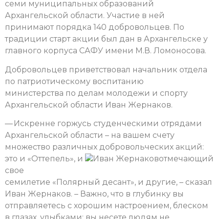
семи муниципальных образований
Архангельской области. Участие в ней
принимают порядка 140 добровольцев. По
традиции старт акции был дан в Архангельске у
главного корпуса САФУ имени М.В. Ломоносова.
Добровольцев приветствовал начальник отдела
по патриотическому воспитанию
министерства по делам молодежи и спорту
Архангельской области Иван Жернаков.
— Искренне горжусь студенческими отрядами
Архангельской области – на вашем счету
множество различных добровольческих акций:
это и «Оттепель», и
Иван Жернаков
отмечающий
свое
семилетие «Полярный десант», и другие, – сказал
Иван Жернаков. – Важно, что в глубинку вы
отправляетесь с хорошим настроением, блеском
в глазах, улыбками: вы несете людям не