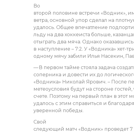
Во
второй половине встречи «Водник», им
ветра, основной упор сделал на плотну
удалось. Общее впечатление подпорт
льду на два хоккеиста больше, казанц
отыграть два мяча. Однако оказавшис
в наступление – 7:2. У «Водника» хет-
одному мячу забили Илья Насекин, Па
— В первом тайме стояла задача созда
соперника и довести их до логическог
«Водника» Николай Ярович. – После п
метеоусловия будут на стороне гостей,
счете. Поэтому на первый план в этот 
удалось с этим справиться и благодар
уверенной победы.
Свой
следующий матч «Водник» проведет 7 ф