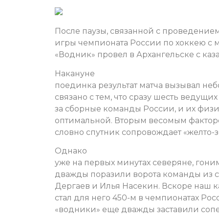
После паузы, связанной с проведением
игры чемпионата России по хоккею с 
«Водник» провел в Архангельске с каз
Накануне
поединка результат матча вызывал неб
связано с тем, что сразу шесть ведущи
за сборные команды России, и их физи
оптимальной. Вторым весомым фактором
словно спутник сопровождает «желто-
Однако
уже на первых минутах северяне, гон
дважды поразили ворота команды из с
Дергаев и Илья Насекин. Вскоре наш ка
стал для него 450-м в чемпионатах Ро
«водники» еще дважды заставили соперн