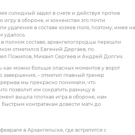
ея солидный задел в счете и действуя против
ю игру в обороне, и хоккеистам это почти
или
удаления в составе хозяев поля, поэтому, имея на
ам удалось
ь в полном составе, архангелогородцы перешли
триком отметился Евгений Дергаев, по
вел Пожилов, Михаил Сергеев и Андрей Долгих.
ть как можно больше опасных моментов у ворот
о завершения, – отметил главный тренер
ерерыва мы прекрасно понимали, что
 что позволит им сократить разницу в
момент вышла плотная игра в обороне, нам
я быстрым контратакам довести матч до
евраля в Архангельске, где встретится с