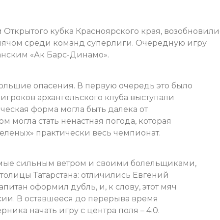
 Открытого кубка Красноярского края, возобновили
мячом среди команд суперлиги. Очередную игру
анским «Ак Барс-Динамо».
ольшие опасения. В первую очередь это было
х игроков архангельского клуба выступали
ческая форма могла быть далека от
 могла стать ненастная погода, которая
зеленых» практически весь чемпионат.
имые сильным ветром и своими болельщиками,
толицы Татарстана: отличились Евгений
питан оформил дубль, и, к слову, этот мяч
ссии. В оставшееся до перерыва время
ика начать игру с центра поля – 4:0.