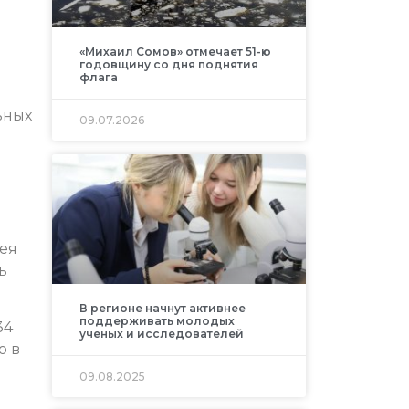
«Михаил Сомов» отмечает 51-ю
годовщину со дня поднятия
флага
ьных
09.07.2026
сея
ь
В регионе начнут активнее
поддерживать молодых
34
ученых и исследователей
о в
09.08.2025