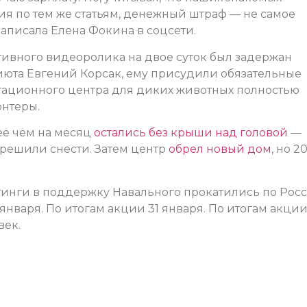
ния по тем же статьям, денежный штраф — не самое
аписала Елена Фокина в соцсети.
ктивного видеоролика на двое суток был задержан
юта Евгений Корсак, ему присудили обязательные
итационного центра для диких животных полностью
онтеры.
лее чем на месяц
остались без крыши над головой
—
, решили снести. Затем центр
обрел новый дом
, но 2
нги в поддержку Навального прокатились по Росс
января. По итогам акции 31 января. По итогам акци
век.