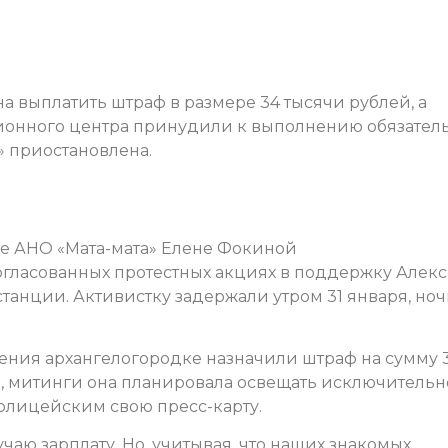
 выплатить штраф в размере 34 тысячи рублей, а
ионного центра принудили к выполнению обязател
а» приостановлена.
е АНО «Мата-мата» Елене Фокиной
огласованных протестных акциях в поддержку Алек
танции. Активистку задержали утром 31 января, ноч
ения архангелогородке назначили штраф на сумму 
, митинги она планировала освещать исключительн
полицейским свою пресс-карту.
лучаю зарплату. Но, учитывая, что наших знакомых