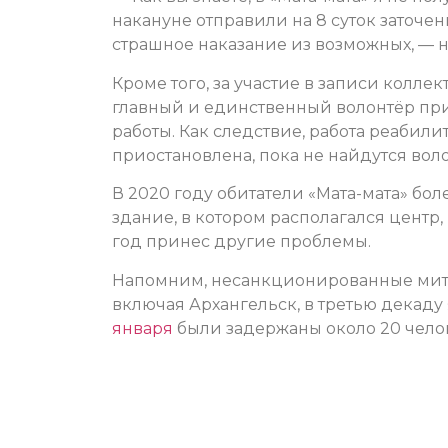
накануне отправили на 8 суток заточе
страшное наказание из возможных, — н
Кроме того, за участие в записи колле
главный и единственный волонтёр при
работы. Как следствие, работа реабил
приостановлена, пока не найдутся вол
В 2020 году обитатели «Мата-мата» бо
здание, в котором располагался центр
год принес другие проблемы.
Напомним, несанкционированные мити
включая Архангельск, в третью декаду 
января
были задержаны около 20 чело