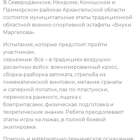
В Северодвинске, Няндоме, Коношском и
Приморском районах Архангельской области
состоятся муниципальные этапы традиционной
областной военно-спортивной эстафеты «Внуки
Маргелова».
Испытания, которые предстоит пройти
участникам,
серьезные. Всё – в традициях воздушно-
десантных войск: военизированный кросс,
сборка-разборка автомата, стрельба из
пневматической винтовки, метание гранаты
и саперной лопатки, лаз по-пластунски,
переноска раненого, ящика с
боеприпасами, физическая подготовка и
теоретические знания. Ребята преодолевают
этапы игры на лыжах, в полной боевой
экипировке.
Помощь и материально-техническое оснащение