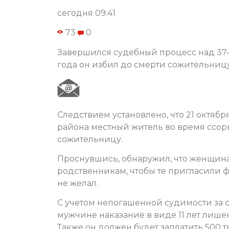
сегодня 09:41
73
0
Завершился судебный процесс над 37-
года он избил до смерти сожительницу
Следствием установлено, что 21 октяб
района местный житель во время ссор
сожительницу.
Проснувшись, обнаружил, что женщина 
родственникам, чтобы те пригласили 
не желал.
С учетом непогашенной судимости за 
мужчине наказание в виде 11 лет лиш
Также он должен будет заплатить 500 