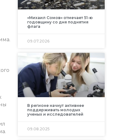
«Михаил Сомов» отмечает 51-ю
годовщину со дня поднятия
флага
има.
09.07.2026
кого
к
ины
В регионе начнут активнее
поддерживать молодых
ученых и исследователей
ил
09.08.2025
ма.