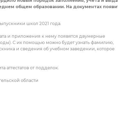
рдило новый порядок заполнения, учета и выд
еднем общем образовании. На документах появи
выпускники школ 2021 года.
стата и приложения к нему появятся двумерные
оды). С их помощью можно будет узнать фамилию,
ускника и сведения об учебном заведении, которое
а аттестатов от подделок.
гельской области