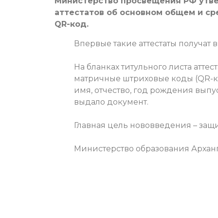
Министерство просвещения РФ утве
аттестатов об основном общем и ср
QR-код.
Впервые такие аттестаты получат 
На бланках титульного листа атте
матричные штриховые коды (QR-к
имя, отчество, год рождения вып
выдало документ.
Главная цель нововведения – защит
Министерство образования Архан