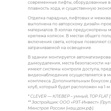
современные лифты, оборудованные 
плавность хода, и существенную экон
Отделка парадных, лифтовых и межква
выполнена по авторскому дизайн-прое
материалов. В холлах предусмотрены м
крепежа колясок. В местах общего по
включения света, которые позволяют 
затрачиваемой на освещение.
В здании монтируется автоматизирова
дымоудаления, места безопасности на
имеют системы контроля доступа, пред
видеонаблюдение осуществляется в ме
комплекса. Дополнительным бонусом д
клуб, который будет расположен на 1-м 
* CLEVER — КЛЕВЕР – умный, TOP FLAT (т
** Застройщик: ООО «РЗТ-Инвест» (Гру
Минстроя России (наш.дом.рф).