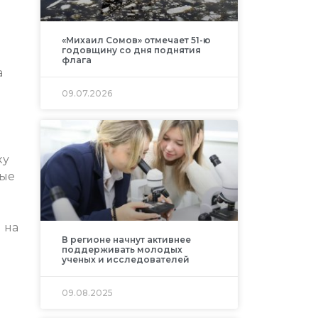
«Михаил Сомов» отмечает 51-ю
годовщину со дня поднятия
флага
а
09.07.2026
ку
ные
 на
В регионе начнут активнее
поддерживать молодых
ученых и исследователей
09.08.2025