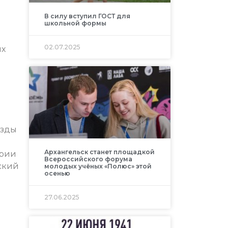
В силу вступил ГОСТ для
школьной формы
02.07.2025
ых
езды
Архангельск станет площадкой
ории
Всероссийского форума
ский
молодых учёных «Полюс» этой
осенью
27.06.2025