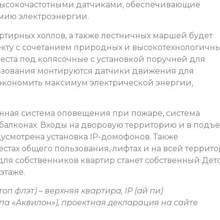
высокочастотными датчиками, обеспечивающие
омию электроэнергии.
ртирных холлов, а также лестничных маршей будет
кту с сочетанием природных и высокотехнологичн
еста под колясочные с установкой поручней для
льзования монтируются датчики движения для
сэкономить максимум электрической энергии,
нная система оповещения при пожаре, система
 балконах. Входы на дворовую территорию и в подъ
усмотрена установка IP-домофонов. Также
стах общего пользования, лифтах и на всей террит
ля собственников квартир станет собственный Дет
этаже.
оп флэт) – верхняя квартира, IP (ай пи)
ппа «Аквилон»), проектная декларация на сайте