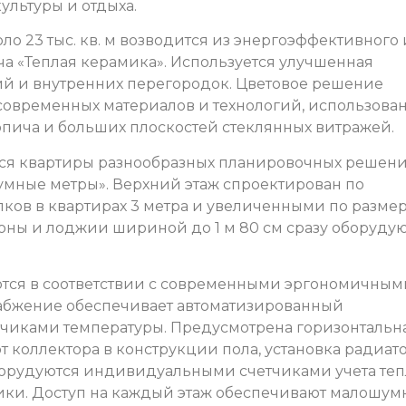
ультуры и отдыха.
о 23 тыс. кв. м возводится из энергоэффективного 
а «Теплая керамика». Используется улучшенная
 и внутренних перегородок. Цветовое решение
современных материалов и технологий, использова
рпича и больших плоскостей стеклянных витражей.
ся квартиры разнообразных планировочных решени
умные метры». Верхний этаж спроектирован по
лков в квартирах 3 метра и увеличенными по разме
ны и лоджии шириной до 1 м 80 см сразу оборуду
тся в соответствии с современными эргономичным
набжение обеспечивает автоматизированный
тчиками температуры. Предусмотрена горизонтальн
т коллектора в конструкции пола, установка радиат
борудуются индивидуальными счетчиками учета теп
чики. Доступ на каждый этаж обеспечивают малошу