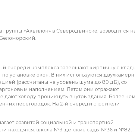
 группы «Аквилон» в Северодвинске, возводится н
 Беломорский.
 1-й очереди комплекса завершают кирпичную клад
ам по установке окон. В них используются двухкамер
цией (рассчитаны на уровень шума до 80 дБ), со
 аргоновым наполнением. Летом они отражают
не дают холоду проникнуть внутрь здания. Более чем
енних перегородок. На 2-й очереди строители
олагает развитой социальной и транспортной
ти находятся: школа №3, детские сады №36 и №82,