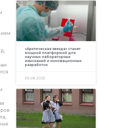
и
нием
«Арктическая звезда» станет
й,
мощной платформой для
научных лабораторных
изысканий и инновационных
рам
разработок
ются
05.08.2025
и
ая
оров
ла,
мные