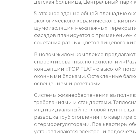
детская больница, Центральный парк к
5-этажное здание общей площадью окол
экологического керамического кирпич
шумоизоляция межэтажных перекрытий
фасадов планируется с применением 
сочетания разных цветов лицевого ки
В новом жилом комплексе предлагают
спроектированных по технологии «Раз
концепции «TOP FLAT» с высотой пото
оконными блоками. Остекленные балко
освещением и розетками.
Системы жизнеобеспечения выполняю
требованиями и стандартами. Теплос
индивидуальный тепловой пункт с да
разводка труб отопления по квартире о
с терморегуляторами. Все квартиры о
устанавливаются электро- и водосчет