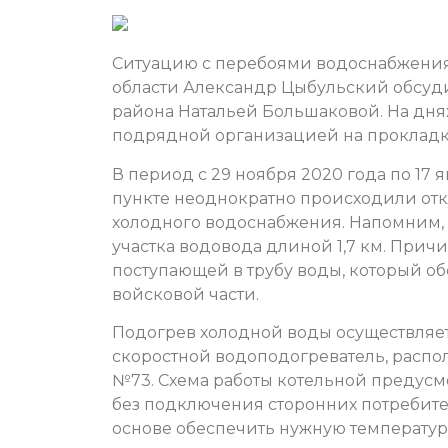
Ситуацию с перебоями водоснабжения
области Александр Цыбульский обсуди
района Натальей Большаковой. На дня
подрядной организацией на прокладк
В период с 29 ноября 2020 года по 17 
пункте неоднократно происходили от
холодного водоснабжения. Напомним, 
участка водовода длиной 1,7 км. Прич
поступающей в трубу воды, который о
войсковой части.
Подогрев холодной воды осуществляе
скоростной водоподогреватель, распо
№73. Схема работы котельной предусм
без подключения сторонних потребител
основе обеспечить нужную температур