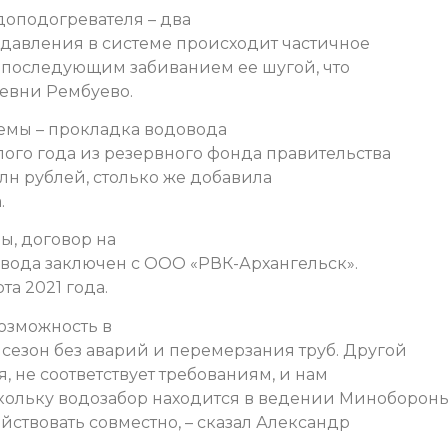
доподогревателя – два
 давления в системе происходит частичное
с последующим забиванием ее шугой, что
евни Рембуево.
мы – прокладка водовода
лого года из резервного фонда правительства
лн рублей, столько же добавила
.
ы, договор на
вода заключен с ООО «РВК-Архангельск».
та 2021 года.
озможность в
езон без аварий и перемерзания труб. Другой
ся, не соответствует требованиям, и нам
кольку водозабор находится в ведении Минобороны
йствовать совместно, – сказал Александр