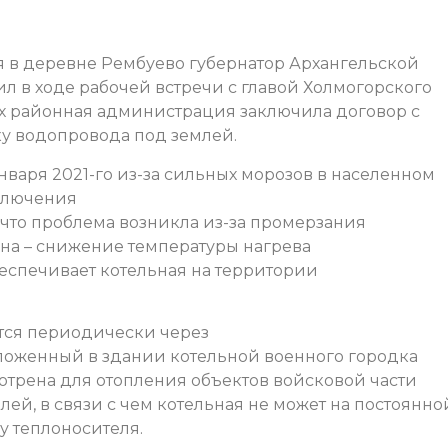
 в деревне Рембуево губернатор Архангельской
л в ходе рабочей встречи с главой Холмогорского
х районная администрация заключила договор с
у водопровода под землей.
января 2021-го из-за сильных морозов в населенном
ключения
что проблема возникла из-за промерзания
ина – снижение температуры нагрева
беспечивает котельная на территории
тся периодически через
ложенный в здании котельной военного городка
отрена для отопления объектов войсковой части
ей, в связи с чем котельная не может на постоянно
у теплоносителя.