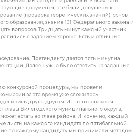
ложении, мы сегодня и работали. У всех пяти
ствующие документы, все были допущены к
тирование (проверка теоретических знаний): основ
го образования, знание 131 Федерального закона и
дцать вопросов. Тридцать минут каждый участник
справились с заданием хорошо. Есть и отличные
еседование. Претенденту дается пять минут на
ентации. Далее нужно было ответить на заданные
нию конкурсной процедуры, мы провели
 комиссии за это время уже сложилось
делились друг с другом. Из этого сложился
ст главы Вилегодского муниципального округа,
может встать во главе района. И, конечно, каждый
ые листы на каждого кандидата по пятибалльной
ение по каждому кандидату мы принимали методом