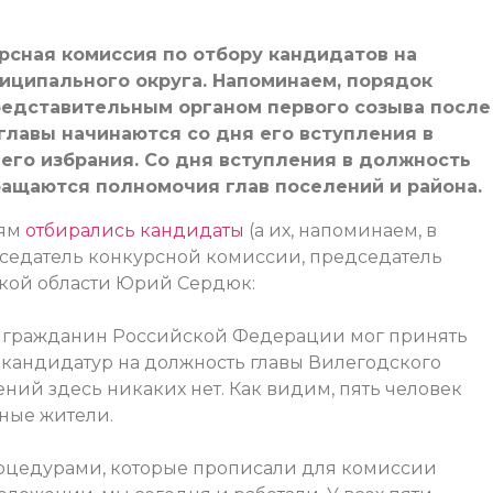
урсная комиссия по отбору кандидатов на
иципального округа. Напоминаем, порядок
редставительным органом первого созыва после
главы начинаются со дня его вступления в
его избрания. Со дня вступления в должность
ращаются полномочия глав поселений и района.
иям
отбирались кандидаты
(а их, напоминаем, в
едседатель конкурсной комиссии, председатель
кой области Юрий Сердюк:
дый гражданин Российской Федерации мог принять
у кандидатур на должность главы Вилегодского
ний здесь никаких нет. Как видим, пять человек
тные жители.
роцедурами, которые прописали для комиссии