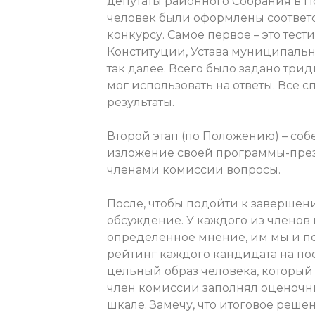
депутаты районного Собрания в По
человек были оформлены соответ
конкурсу. Самое первое – это тес
Конституции, Устава муниципально
так далее. Всего было задано три
мог использовать на ответы. Все 
результаты.
Второй этап (по Положению) – соб
изложение своей программы-през
членами комиссии вопросы.
После, чтобы подойти к заверше
обсуждение. У каждого из членов
определенное мнение, им мы и по
рейтинг каждого кандидата на по
цельный образ человека, который 
член комиссии заполнял оценочн
шкале. Замечу, что итоговое реш